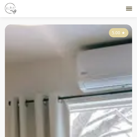
5.00
★