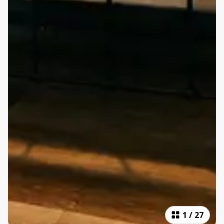
1
/
27