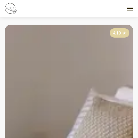
4.10
★