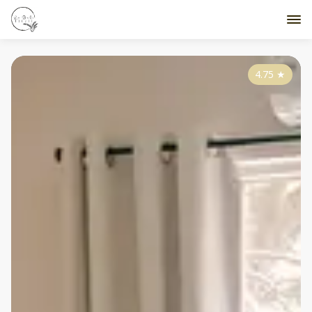
4.75
★