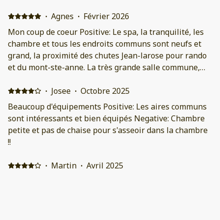
·
Agnes
·
Février 2026
Mon coup de coeur Positive: Le spa, la tranquilité, les
chambre et tous les endroits communs sont neufs et
grand, la proximité des chutes Jean-larose pour rando
et du mont-ste-anne. La très grande salle commune,
les aires de jeux!! Vraiment ce fut un coup de coeur.
Negative: Rien
·
Josee
·
Octobre 2025
Beaucoup d'équipements Positive: Les aires communs
sont intéressants et bien équipés Negative: Chambre
petite et pas de chaise pour s'asseoir dans la chambre
!!
·
Martin
·
Avril 2025
Positive: Matériel à notre disposition dans les aires
communes.
·
Alex
·
Février 2025